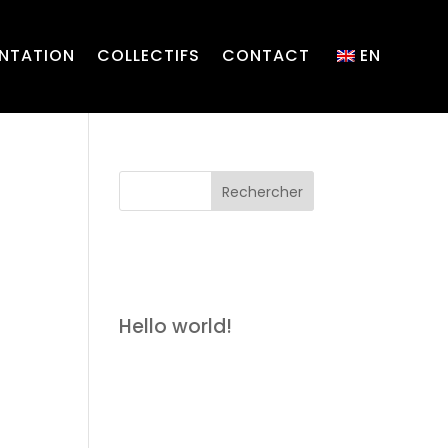
ENTATION
COLLECTIFS
CONTACT
EN
Articles
récents
Hello world!
Commentair
es récents