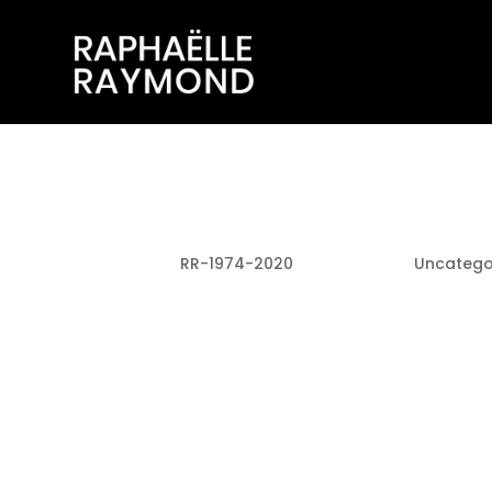
Hello world!
par
RR-1974-2020
|
Juin 4, 2020
|
Uncatego
Welcome to WordPress. This is your 