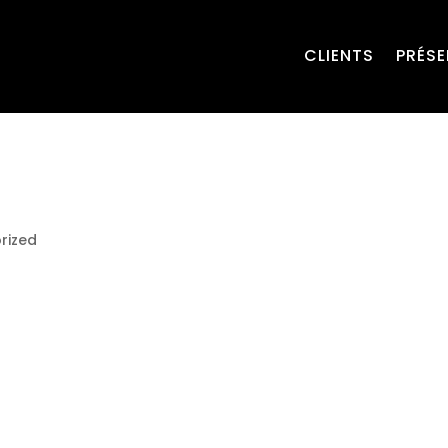
CLIENTS
PRÉS
rized
first post. Edit or delete it, then start writing!